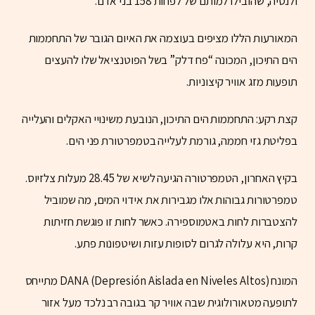
ולנסיה, שהובילו למותם של לפחות 158 בני אדם.
המאורעות הללו מציפים בעוצמה את האיום הגובר של התחממות
הים התיכון, המכונה “פח דלק” בשל הפוטנציאל שלו להעצים
תופעות מזג אוויר קיצוניות.
קצת רקע: התחממות הים התיכון, הנובעת משינויי האקלים והעלייה
בפליטת גזי חממה, גורמת לעלייה בטמפרטורת פני הים.
בקיץ האחרון, הטמפרטורה הגיעה לשיא של 28.45 מעלות צלזיוס.
טמפרטורות גבוהות אלו מגבירות את אידוי המים, מה שמוביל
להצטברות לחות באטמוספירה. כאשר לחות זו פוגשת חזיתות
קרות, היא עלולה לגרום לסופות עזות ושיטפונות פתע.
המונח DANA (Depresión Aislada en Niveles Altos) מתייחס
לתופעה מטאורולוגית שבה אוויר קר בגובה רב נלכד מעל אזור