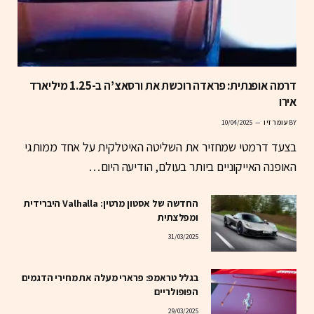
דרמה אופנתית: פראדה רוכשת את ורסאצ’ה ב-1.25 מיליארד
אירו
BY
עומר זיו
10/04/2025
בצעד דרמטי שמחזיר את השליטה האיטלקית על אחד ממותגי
האופנה האייקוניים ביותר בעולם, הודיעה היום…
החדשה של אסטון מרטין: Valhalla היברידית
ומפלצתית
31/03/2025
בגלל טראמפ: פרארי מעלה את מחירי הדגמים
הפופולריים
29/03/2025