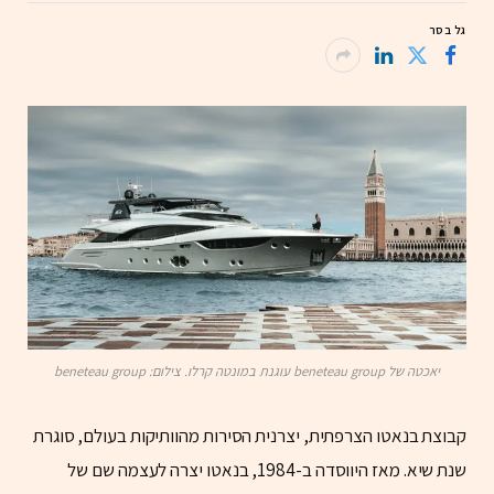
גל בסר
יאכטה של beneteau group עוגנת במונטה קרלו. צילום: beneteau group
קבוצת בנאטו הצרפתית, יצרנית הסירות מהוותיקות בעולם, סוגרת
שנת שיא. מאז היווסדה ב-1984, בנאטו יצרה לעצמה שם של