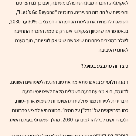
לאקולוגיה. החברה מבינה שהעולם משתנה, ועם כך גם הצרכים
והציפיות של הדורות הצעירים. בתוכנית “Let’s Go Beyond!”,
השואפת להפחית את פליטת הפחמן הדו-חמצני ב-30% עד 2030,
בנאטו מראה שהכיוון האקולוגי אינו רק סיסמה. החברה התחייבה
לשלב במוצריה פתרונות שיאפשרו שיט אקולוגי יותר, תוך מענה
לאתגרי הסביבה.
כיצד זה מתבצע בפועל?
הנעה חלופית:
בנאטו מתאימה את סוג ההנעה לשימושים השונים.
לדוגמה, היא מציעה הנעה חשמלית מלאה לשיט יומי והנעה
היברידית לסירות מפרש ולסירות המיועדות לשימוש ארוך-טווח,
כמו בפרויקטים של “נדל”ן על המים”. הכוונה היא להציע פתרונות
הנעה ירוקים לכלל הדגמים עד 2030, מהלך שאפתני בעולם השיט.
חומרים בני-קיימא:
אחד החידושים הגדולים של בנאטו הוא מעבר