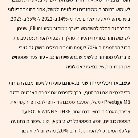
לשימוש בחומרים ממוחזרים וביולוגיים. למשל, אחוז החומר הביולוגי
בשרפי הפוליאסטר שלהם עלה מ-14% ב-2022 ל-35% ב-2023.
החברה גם החלה להשתמש בשרף ממוחזר מסוג Elium, שניתן
לשימוש חוזר בסוף חיי הסירה. מהלך זה צפוי להפחית את טביעת
הרגל הפחמנית ב-70% לעומת חומרים רגילים בשוק. גם גזירי
פיברגלס ממוחזרים לשימוש בתעשיית הרכב – עוד צעד שממחיש
את המחויבות של בנאטו לאקולוגיה.
עיצוב אדריכלי ימי חדשני:
בנאטו גם פועלת לשיפור מבנה הסירות
כדי לצמצם את גרר הגוף, ובכך להפחית את צריכת האנרגיה. בדגם
Prestige M8 למשל, המעבר ממבנה חד-גופי לרב-גופי הקטין את
צריכת האנרגיה בחצי. דגם אחר, FOUR WINNS TH36 עם
תוספת כנפיים, יופיע בפסטיבל השיט בקאן ויציג שיפורים בתנועה
על פני המים, כולל הפחתת גרר ב-20%, מה שיוביל לחיסכון