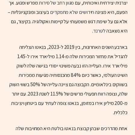
יצרנית יצירתית ואיכותית, עם
מגוון רחב של סירות
מפרש ומנוע. אך
הפעם, היא מציגה
חידושים שלא מתמקדים
בעיצוב ופונקציונליות –
אלא גם על שימת דגש משמעותי על קיימות ואקולוגיה. בקיצור, גם
היא נשאבה
לטרנד
.
בארבע השנים האחרונות, בין 2019 ל-2023, בנאטו הצליחה
להגדיל את מחזור המכירות שלה מ-1.14 מיליארד אירו ל-1.45
מיליארד אירו. העלייה הזו נבעה משינוי יסודי בגישה שלה לשוק
השיט העולמי, כאשר כיום 84% מהכנסותיה מגיעות ממכירות
בשווקים בינלאומיים. הקבוצה גם ציינה עלייה של 50% בשווי השוק
שלה, וצופה רווח תפעולי מרשים של 11.5% לשנת 2023. עם יותר
מ-200 מיליון אירו במזומן, בנאטו צופה לעתיד עם ביטחון ויציבות
כלכלית.
אחת מהדרכים שבהן קבוצת בנאטו בולטת היא המחויבות שלה