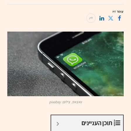
עומר זיו
וואצאפ. צילום: pixabay
תוכן העניינים