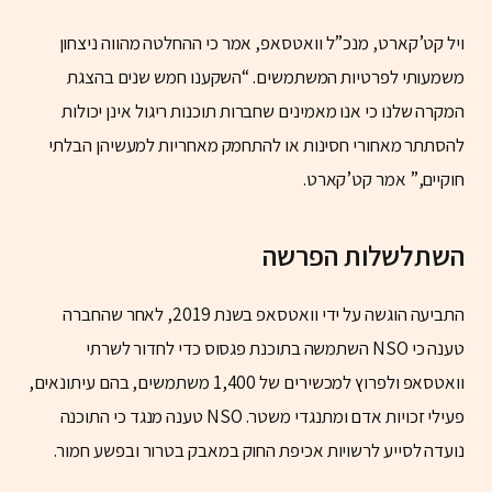
ויל קט’קארט, מנכ”ל וואטסאפ, אמר כי ההחלטה מהווה ניצחון
משמעותי לפרטיות המשתמשים. “השקענו חמש שנים בהצגת
המקרה שלנו כי אנו מאמינים שחברות תוכנות ריגול אינן יכולות
להסתתר מאחורי חסינות או להתחמק מאחריות למעשיהן הבלתי
חוקיים,” אמר קט’קארט.
השתלשלות
הפרשה
התביעה הוגשה על ידי וואטסאפ בשנת 2019, לאחר שהחברה
טענה כי NSO השתמשה בתוכנת פגסוס כדי לחדור לשרתי
וואטסאפ ולפרוץ למכשירים של 1,400 משתמשים, בהם עיתונאים,
פעילי זכויות אדם ומתנגדי משטר. NSO טענה מנגד כי התוכנה
נועדה לסייע לרשויות אכיפת החוק במאבק בטרור ובפשע חמור.