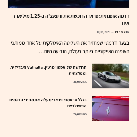
דרמה אופנתית: פראדה רוכשת את ורסאצ’ה ב-1.25 מיליארד
אירו
BY
עומר זיו
10/04/2025
בצעד דרמטי שמחזיר את השליטה האיטלקית על אחד ממותגי
האופנה האייקוניים ביותר בעולם, הודיעה היום…
החדשה של אסטון מרטין: Valhalla היברידית
ומפלצתית
31/03/2025
בגלל טראמפ: פרארי מעלה את מחירי הדגמים
הפופולריים
29/03/2025