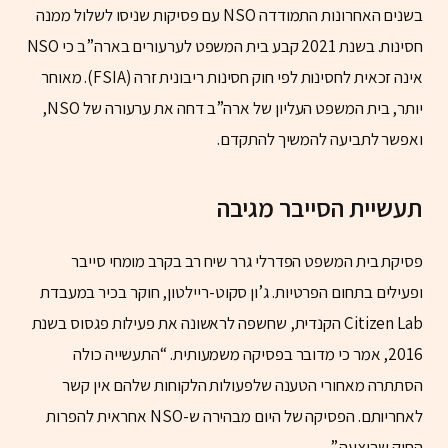
בשנים האחרונות התמודדה NSO עם פסיקות שניסו לשלול ממנה
חסינות. בשנת 2021 קבע בית המשפט לערעורים בארה”ב כי NSO
אינה זכאית לחסינות לפי חוק חסינות ריבונית זרה (FSIA). מאוחר
יותר, בית המשפט העליון של ארה”ב דחה את ערעורה של NSO,
ואפשר לתביעה להמשיך להתקדם.
תעשיית הסייבר מגיבה
פסיקת בית המשפט הפדרלי גרר שיח רב בקרב מומחי סייבר
ופעילים בתחום הפרטיות. ג’ון סקוט-ריילטון, חוקר בכיר במעבדת
Citizen Lab הקנדית, שחשפה לראשונה את פעילות פגסוס בשנת
2016, אמר כי מדובר בפסיקה משמעותית. “התעשייה כולה
הסתתרה מאחורי הטענה שלפעולות הלקוחות שלהם אין קשר
לאחריותם. הפסיקה של היום מבהירה ש-NSO אחראית להפרות
החוק שביצעה.”