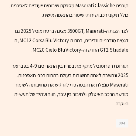
תוכנית Maserati Classiche מספקת שירותים ייעודיים לאספנים,
כולל תיקוני רכב ושירותי שימור בהתאמה אישית.
לצד הצגת ה-3500GT, Maserati מציגה ברטרומוביל 2025 גם
דגמים מודרניים ונדירים, בהם ה-MC12 Corsa Blu Victory, ה-
GT2 Stradale החדש וה-MC20 Cielo Blu Victory.
תערוכת רטרומוביל מתקיימת בפריז בין התאריכים 4-9 בפברואר
2025 ונחשבת לאחת החשובות בעולם בתחום רכבי האספנות.
Maserati מנצלת את הבמה כדי להדגיש את מחויבותה לשימור
מורשת הרכב האיטלקי ולחיבור בין עבר, הווה ועתיד של תעשיית
היוקרה.
004