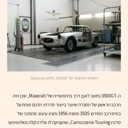
השחזור ההיסטורי של 3500GT. צילום: Maserati
ה-3500GT נחשב לאבן דרך בהיסטוריה של Maserati, שכן היה
הרכב הראשון של החברה שיוצר בייצור סדרתי. הדגם פותח על
בסיס רכב המירוץ 350S משנת 1956 והציג עיצוב מהפכני של
סדנת Carrozzeria Touring, שהעניקה לו שלדה קלה מאלומיניום