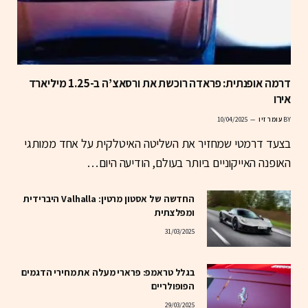
דרמה אופנתית: פראדה רוכשת את ורסאצ’ה ב-1.25 מיליארד
אירו
BY
עומר זיו
10/04/2025
בצעד דרמטי שמחזיר את השליטה האיטלקית על אחד ממותגי
האופנה האייקוניים ביותר בעולם, הודיעה היום…
החדשה של אסטון מרטין: Valhalla היברידית
ומפלצתית
31/03/2025
בגלל טראמפ: פרארי מעלה את מחירי הדגמים
הפופולריים
29/03/2025