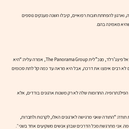
ות באפריקה, וארגון להפחתת חובות רפואיים, קיבלו השנה מענקים נוספים
שהיא מאמינה בהם.
סקוט הפכה לדמות מופת בעולם הפילנתרופיה. גבריאל פיצג’רלד, מנכ”לית The Panorama Group, אמרה עליה: “היא
מנם לא רבים אימצו את דרכה, אבל היא מראה עד כמה קל לתת סכומים
פילנתרופיה. התרומות שלה לא רק משנות ארגונים בודדים, אלא
ודה: “התודה שאני מרגישה לארגונים האלו, לקרנות ולחברות,
מה. אני מתרגשת מכל הדרכים שבהן אנשים משקיעים אחד בשני״.