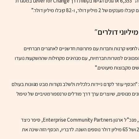
סקוט הוסיפה נתון מרתק נוסף על הביקוש לתרומותיה: “6,353 ארגונים הגישו בקשות דרך Lever for Change במסגרת
ליוני דולרים״
לחפש קרנות וחברות עם פתרונות חדשניים לאתגרים חברתיים
מכוונים למטרות חברתיות, עם מנהיגים מקהילות שההשקעות נועדו
ים מקבוצות מיעוטים.”
“הכסף עוזר לקדם ניידות כלכלית ולשלב נקודות מבט מגוונות בעולם
ונים מנוסים, שיוצרים ערך דרך מודלים טרנספורמטיביים של טיפול
ההשפעה של סקוט ניכרת בתחומים רבים. שון דונובן, מנכ”ל ארגון Enterprise Community Partners, סיפר כיצד
הארגון שלו קיבל מענקים של 50 מיליון דולר ב-2020 ושל 65 מיליון דולר נוספים השנה. לדבריו, הכסף הזה שינה את