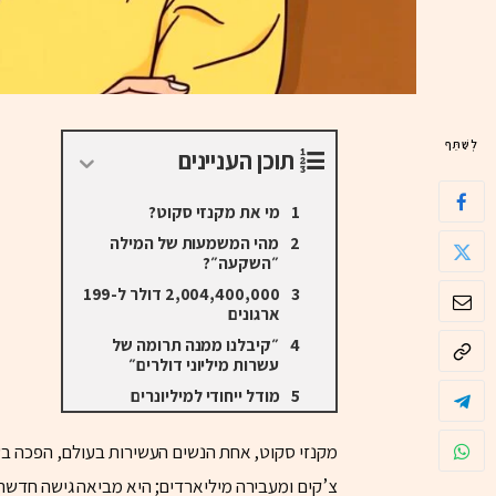
לְשַׁתֵּף
תוכן העניינים
מי את מקנזי סקוט?
מהי המשמעות של המילה
״השקעה״?
2,004,400,000 דולר ל-199
ארגונים
״קיבלנו ממנה תרומה של
עשרות מיליוני דולרים״
מודל ייחודי למיליונרים
מקנזי סקוט, אחת הנשים העשירות בעולם, הפכה בש
צ’קים ומעבירה מיליארדים; היא מביאה גישה חדשה ל