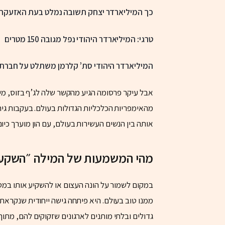
כך המיליארדר יצחק תשובה נמלט בעת האזעקה
טרגי: המיליארדר היהודי נפל מגובה 150 מטרים
המיליארדר היהודי סת’ קלרמן משתלט על חברת
אותה בין הנשים העשירות בעולם, עם הון מוערך כיום ב-31.7 מיליארד 
מהי המשמעות של המילה ״השקע
במקום לשמור על הונה העצום או להשקיע אותו במ
ממנו טוב בעולם. היא פיתחה גישה ייחודית שנקרא
גדולים ובלתי מותנים לארגונים שזקוקים להם, מתו