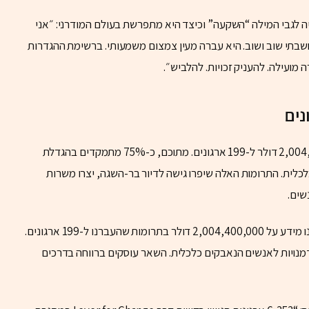
 לגבי המילה “השקעה” וכיצד היא מתפרשת בעולם המודרני: ״אני
שבתי שוב ושוב. היא עברה מעין צמצום משמעותי. ברשימת ההגדרות
ועילה. להעניק זכויות. להלביש״.
כאמור, בשנת 2024 תרמה סקוט יותר מ-2,004,400,000 דולר ל-199 ארגונים. מתוכם, כ-75% מתמקדים בהגדלת
לכלית. התרומות האלה שיפרו גישה לדיור בר-השגה, יצרו משרות
נשים.
היא הסבירה את הגישה שלה: “עם הצוות שלי, העלינו מידע על 2,004,400,000 דולר בתרומות שהעברנו ל-199 ארגונים.
ההזדמנויות לאנשים הנאבקים כלכלית. השאר עוסקים ברווחה בדרכים