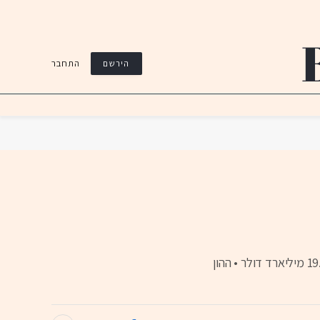
התחבר
הירשם
מקנזי סקוט, המיליארדרית, חשפה כי במהלך שנת 2024 תרמה מעל 2 מיליארד דולר לארגונים שונים • מאז שנת 2019 היא תרמה 19.2 מיליארד דולר • ההון