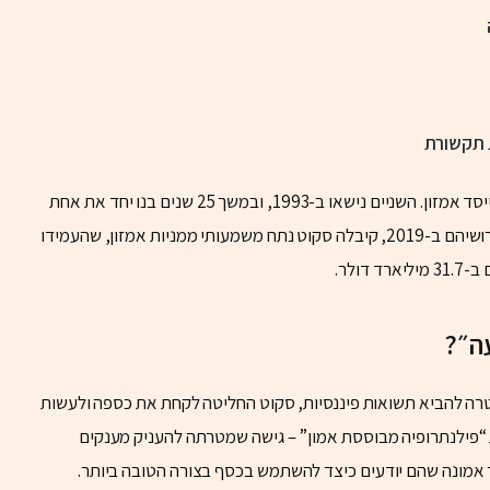
 תקשורת
אבל עיקר פרסומה הגיע מהקשר שלה לג’ף בזוס, מייסד אמזון. השניים נישאו ב-1993, ובמשך 25 שנים בנו יחד את אחת
מהאימפריות הכלכליות הגדולות בעולם. בעקבות גירושיהם ב-2019, קיבלה סקוט נתח משמעותי ממניות אמזון, שהעמידו
דולר.
ה״?
טרה להביא תשואות פיננסיות, סקוט החליטה לקחת את כספה ולעשות
ת “פילנתרופיה מבוססת אמון” – גישה שמטרתה להעניק מענקים
ך אמונה שהם יודעים כיצד להשתמש בכסף בצורה הטובה ביותר.