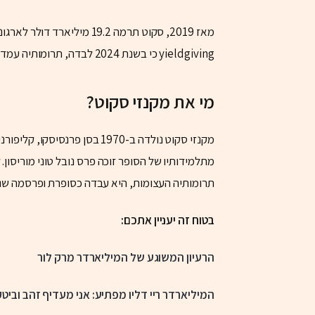
מאז 2019, סקוט תרמה 19.2 מ
yieldgiving כי בשנת 2024 לבדה, תרומותיה עמדו על סכום אסטרונומי של 2 מיליארד דולר.
מי
את מקנזי סקוט?
מקנזי סקוט נולדה ב-1970 בסן 
מתלמידותיו של הסופר זוכה פרס נובל טוני מוריסון
תרומותיה העצומות, היא עבדה כסופרת ופרסמה שני 
בטוח זה יעניין אתכם:
הרעיון המשוגע של המיליארדר מרק לור
המיליארדר ריי דליו מפתיע: אני מעדיף זהב וביטקו