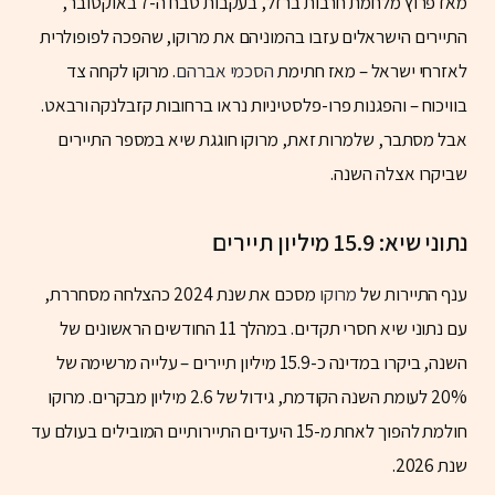
מאז פרוץ מלחמת חרבות ברזל, בעקבות טבח ה-7 באוקטובר,
התיירים הישראלים עזבו בהמוניהם את מרוקו, שהפכה לפופולרית
לאזרחי ישראל – מאז חתימת
הסכמי אברהם
. מרוקו לקחה צד
בוויכוח – והפגנות פרו-פלסטיניות נראו ברחובות קזבלנקה ורבאט.
אבל מסתבר, שלמרות זאת, מרוקו חוגגת שיא במספר התיירים
שביקרו אצלה השנה.
נתוני שיא: 15.9 מיליון תיירים
ענף התיירות של
מרוקו
מסכם את שנת 2024 כהצלחה מסחררת,
עם נתוני שיא חסרי תקדים. במהלך 11 החודשים הראשונים של
השנה, ביקרו במדינה כ-15.9 מיליון תיירים – עלייה מרשימה של
20% לעומת השנה הקודמת, גידול של 2.6 מיליון מבקרים. מרוקו
חולמת להפוך לאחת מ-15 היעדים התיירותיים המובילים בעולם עד
שנת 2026.