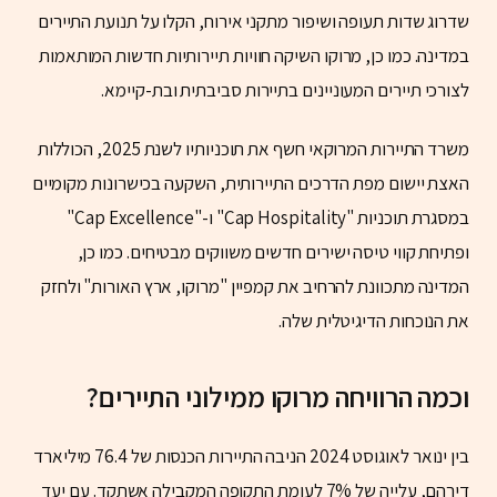
שדרוג שדות תעופה ושיפור מתקני אירוח, הקלו על תנועת התיירים
במדינה. כמו כן, מרוקו השיקה חוויות תיירותיות חדשות המותאמות
לצורכי תיירים המעוניינים בתיירות סביבתית ובת-קיימא.
משרד התיירות המרוקאי חשף את תוכניותיו לשנת 2025, הכוללות
האצת יישום מפת הדרכים התיירותית, השקעה בכישרונות מקומיים
במסגרת תוכניות "Cap Hospitality" ו-"Cap Excellence"
ופתיחת קווי טיסה ישירים חדשים משווקים מבטיחים. כמו כן,
המדינה מתכוונת להרחיב את קמפיין "מרוקו, ארץ האורות" ולחזק
את הנוכחות הדיגיטלית שלה.
וכמה הרוויחה מרוקו ממילוני התיירים?
בין ינואר לאוגוסט 2024 הניבה התיירות הכנסות של 76.4 מיליארד
דירהם, עלייה של 7% לעומת התקופה המקבילה אשתקד. עם יעד