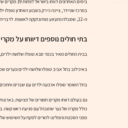
בימים האחרונים
במרכז שניידר, ציינה כי רק בשבוע האחרון טופלו י
ה-12, שסבלה מזעזוע מוח ונזקקה לאשפוז. לדבריה: “זה היה מפחיד, זה ממש לא שווה את הסיכון”.
בתי חולים נוספים דיווחו על מקרי
בבית החולים מאיר בכפר סבא טופלו שלושה ילדים,
באיכילוב בתל אביב טופלו שלושה ילדים ונערים שסב
בתל השומר טופלו ארבעה ילדים עם שברים וחתכים.
גם בעולם דווחו מקרים חמורים של פציעות. בארצות 
כולל מקרה של נער שהובהל עם פגיעת ראש קשה. בב
מפני הסכנות והמליצו להורים לפקח על השימוש של 