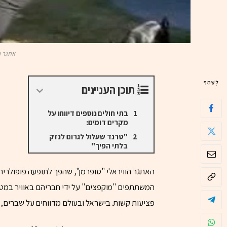
אתגר ה
לְשַׁתֵּף
תוכן העניינים
בתי חולים נוספים דיווחו על
מקרים דומים:
"טרנד שעלול לגרום לנזק
בלתי הפיך"
האתגר הוויראלי "סופרמן", שהפך לתופעה פופולרית 
המשתתפים "מוקפצים" על ידי חבריהם באוויר במטר
פציעות קשות. בישראל ובעולם מדווחים על שברים, זע