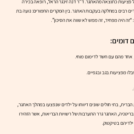
 דווחו בישראל לפחות 19 מקרים של פציעות כתוצאה מהאתגר. ד”ר דנה זינגר הראל, רופאה בכירה
לדים רבים במחלקה בעקבות האתגר. בין המקרים החמורים: נועה בת
ם דומים:
 אחד מהם עם חשד לדימום מוחי.
לו מפציעות בגב ובגפיים.
הברית, בתי חולים שונים דיווחו על ילדים שנפצעו במהלך האתגר,
ריטניה, האתגר גרר התערבות של רשויות הבריאות, אשר הזהירו
ילדיהם בטיקטוק.