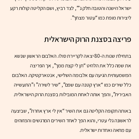
ישראל הישנה והטובה חלק ג’”, לצד רביץ, ושם הקליטה קולות רקע
ליצירות מופת כמו “עטור מצחך”.
פריצה
בסצנת הרוק הישראלית
בתחילת שנות ה-80 יצאה לקריירת סולו. האלבום הראשון שנשא
את שמה כלל את הלהיט “תן לי קצת ממך”, אך הפריצה
המשמעותית הגיעה עם אלבומה השלישי, אנטארקטיקה. האלבום
כלל שירים כמו “ארץ קטנה עם שפם”, “שיר לשירה” ו”התעשייה
האבירית”, והפך אותה לאחת המובילות בסצנת הרוק הישראלית.
באותה תקופה הקליטה גם את השיר “אין לי ארץ אחרת”, שביצעה
לראשונה גלי עטרי, והוא הפך לאחד השירים המרגשים והמזוהים
עם מחאה ואחדות ישראלית.