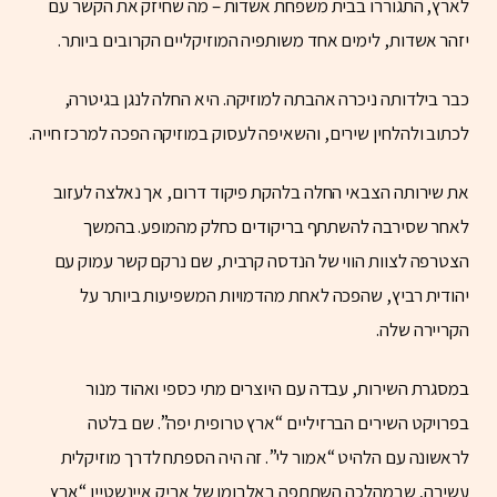
לארץ, התגוררו בבית משפחת אשדות – מה שחיזק את הקשר עם
יזהר אשדות, לימים אחד משותפיה המוזיקליים הקרובים ביותר.
כבר בילדותה ניכרה אהבתה למוזיקה. היא החלה לנגן בגיטרה,
לכתוב ולהלחין שירים, והשאיפה לעסוק במוזיקה הפכה למרכז חייה.
את שירותה הצבאי החלה בלהקת פיקוד דרום, אך נאלצה לעזוב
לאחר שסירבה להשתתף בריקודים כחלק מהמופע. בהמשך
הצטרפה לצוות הווי של הנדסה קרבית, שם נרקם קשר עמוק עם
יהודית רביץ, שהפכה לאחת מהדמויות המשפיעות ביותר על
הקריירה שלה.
במסגרת השירות, עבדה עם היוצרים מתי כספי ואהוד מנור
בפרויקט השירים הברזיליים “ארץ טרופית יפה”. שם בלטה
לראשונה עם הלהיט “אמור לי”. זה היה הספתח לדרך מוזיקלית
עשירה, שבמהלכה השתתפה באלבומו של אריק איינשטיין “ארץ