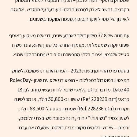
שמשחק בתפקיד הקוורטרבק – תפקיד המקביל למנהל המשחק
בקבוצה, נחשב לא רק למנהיג הבלתי מעורער על המגרש, אלא גם
לאייקון של סטייל ויוקרה בזכות טעמו המוקפד בשעונים.
עם חוזה של 37.8 מיליון דולר לארבע שנים, דניאלס משקיע באוסף
שעוני יוקרה שמסמל את מעמדו החדש. כל שעון שהוא עונד משדר
סטייל אלגנטי, איכות בלתי מתפשרת וסיפור שמתחבר למי שהוא.
בטקס פרס ההייזמן בשנת 2023 – הפרס היוקרתי שמוענק לשחקן
המצטיין בפוטבול המכללות – הופיע דניאלס עם שעון Rolex Day-
Date 40. מדובר בדגם קלאסי שיכול להיות עשוי מזהב לבן 18
קראט (דגם Ref. 228239) ששוויו כ-50,800 דולר, או מפלטינה
יוקרתית (דגם Ref. 228236) שמחירו מטפס ל-68,500 דולר.
לשעון צמיד “נשיאותי” ייחודי, חוגה כסופה משובצת יהלומים,
וכמובן – שיבוץ יהלומים מקורי מבית רולקס, שמעלה את ערכו
האספני והרגשי.