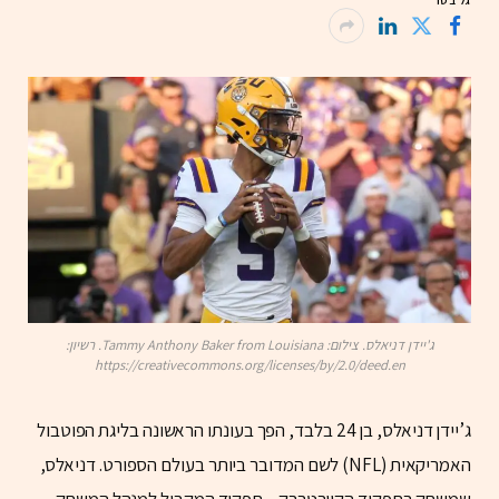
גל בסר
ג'יידן דניאלס. צילום: Tammy Anthony Baker from Louisiana. רשיון:
https://creativecommons.org/licenses/by/2.0/deed.en
ג’יידן דניאלס, בן 24 בלבד, הפך בעונתו הראשונה בליגת הפוטבול
האמריקאית (NFL) לשם המדובר ביותר בעולם הספורט. דניאלס,