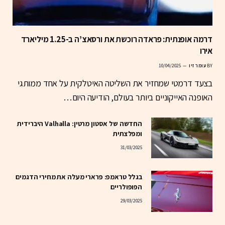
דרמה אופנתית: פראדה רוכשת את ורסאצ’ה ב-1.25 מיליארד
אירו
BY
עומר זיו
10/04/2025
בצעד דרמטי שמחזיר את השליטה האיטלקית על אחד ממותגי
האופנה האייקוניים ביותר בעולם, הודיעה היום…
החדשה של אסטון מרטין: Valhalla היברידית
ומפלצתית
31/03/2025
בגלל טראמפ: פרארי מעלה את מחירי הדגמים
הפופולריים
29/03/2025