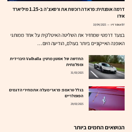
דרמה אופנתית: פראדה רוכשת את ורסאצ’ה ב-1.25 מיליארד
אירו
BY
עומר זיו
10/04/2025
בצעד דרמטי שמחזיר את השליטה האיטלקית על אחד ממותגי
האופנה האייקוניים ביותר בעולם, הודיעה היום…
החדשה של אסטון מרטין: Valhalla היברידית
ומפלצתית
31/03/2025
בגלל טראמפ: פרארי מעלה את מחירי הדגמים
הפופולריים
29/03/2025
הנושאים החמים ביותר