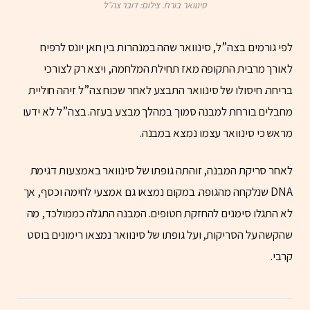
סינוואר בורח. צילום: דובר צה״ל
לפי גורמים בצה”ל, סינוואר שהה במנהרות בין חאן יונס לרפיח
לאורך מרבית התקופה מאז תחילת המלחמה, ויצא רק לצורכי
בריחה. חיסולו של סינוואר התבצע לאחר שכוח צה”ל זיהה חוליית
מחבלים בורחת למבנה סמוך במהלך מבצע בעזה. בצה”ל לא ידעו
מראש כי סינוואר עצמו נמצא במבנה.
לאחר סריקת המבנה, זוהתה גופתו של סינוואר באמצעות דגימת
DNA שנלקחה מהגופה. במקום נמצאו גם אמצעי לחימה וכסף, אך
לא התגלו סימנים להחזקת חטופים. המבנה התגלה כממולכד, מה
שהקשה על הסריקות, ועל גופתו של סינוואר נמצאו רימונים בוסט
קרבי.