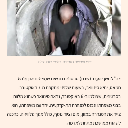
יחיא סינוואר במנהרה. צילום: דובר צה״ל
צה”ל חשף הערב (שבת) סרטונים חדשים שמציגים את מנהיג
חמאס, יחיא סינוואר, בשעות שלפני מתקפת ה-7 באוקטובר.
בסרטונים, שצולמו ב-6 באוקטובר, נראה סינוואר כשהוא מלווה
בבני משפחתו ונכנס למנהרה תת-קרקעית. יחד עם משפחתו, הוא
צייד את המנהרה במזון, מים וציוד נוסף, כולל מסך טלוויזיה, כהכנה
לשהות ממושכת מתחת לאדמה.