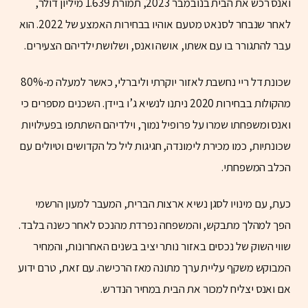
ואנס רכש את הבית בנובמבר 2023, תמורת 1.639 מיליון דולר,
לאחר שנבחר לסנאט מטעם אוהיו בבחירות האמצע של 2022. הוא
עבר להתגורר בו עם אשתו, אושה ואנס, ושלושת ילדיהם הצעירים.
שכונת דל ריי נחשבת לאזור יוקרתי וליברלי, כאשר למעלה מ-80%
מהקולות בבחירות 2020 ניתנו לנשיא ג’ו ביידן. השכנים מספרים כי
ואנס ומשפחתו שמרו על פרופיל נמוך, וילדיהם השתתפו בפעילויות
שכונתיות, כמו מכירת לימונדה, חגיגות ליל כל הקדושים וטיולים עם
הכלב המשפחתי.
כעת, עם מינויו לסגן נשיא ארצות הברית, המעבר למעון הרשמי
הפך למהלך מתבקש, והמשפחה נפרדת מהנכס לאחר כשנה בלבד.
שווי השוק של נכסים באזור נותר יציב בשנים האחרונות, והמחיר
המבוקש משקף עליית ערך מתונה מאז הרכישה. עם זאת, טרם ידוע
אם ואנס יצליח למכור את הבית במחיר הנדרש.