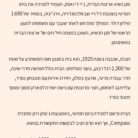
סגן נשיא ארצות הברית, ג׳יי די ואנס, העמיד למכירה את ביתו
הפרטי בשכונת דל ריי שבאלכסנדריה, וירג’יניה, במחיר של 1.695
מיליון דולר. המהלך מתרחש לאחר שעבר עם משפחתו למעון
הרשמי של סגן הנשיא, השוכן במצפה חיל הים של ארצות הברית
בוושינגטון.
הנכס, שנבנה בשנת 1925, הוא בית בסגנון חווה המשתרע על שטח
של 2,500 רגל רבוע, בשני מפלסים. הבית כולל חמישה חדרי שינה,
חדר עבודה פרטי, אח עץ בסלון, יחידת אירוח עם מטבחון נפרד,
עליית גג לאחסון, חצר מרוצפת עם גישה ישירה לפארק סמוך ומוסך
חיצוני נפרד.
הבית נרשם למכירה ביום חמישי, באמצעות ג׳ונתן רוזן מחברת
Compass, אך הוא טרם הגיב לבקשות התקשורת בנושא.