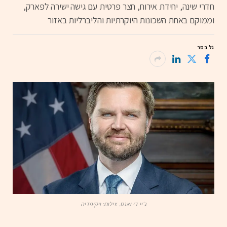
חדרי שינה, יחידת אירוח, חצר פרטית עם גישה ישירה לפארק,
וממוקם באחת השכונות היוקרתיות והליברליות באזור
גל בסר
ג׳יי די ואנס. צילום: ויקיפדיה