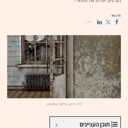
הנכסים ישלמו את המחיר?
גל בסר
בית רעוע. צילום: pixabay
תוכן העניינים