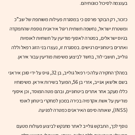
בעוצמה לסיכול כוונותיהם.
כזכור, רק הבוקר פורסם כי במסגרת פעילות משותפת של שב”כ
ומשטרת ישראל, נחשפה תשתית ריגול איראנית נוספת שהתמקדה
בגיוס ישראלים, במטרה לאסוף מודיעין על תשתיות לאומיות
ואתרים ביטחוניים רגישים. במסגרת זו, נעצרו בני הזוג רפאל וללה
גולייב, תושבי לוד, בחשד לביצוע משימות מודיעין עבור איראן.
במהלך החקירה עלה כי רפאל גולייב, בן 32, גויס על ידי סוכן איראני
בשם אלשאן אגייב, אזרי בן 56, הפועל בשירות איראן. משימותיו
כללו מעקב אחר אתרים ביטחוניים, ובהם מטה המוסד, וכן איסוף
מודיעין על אשת אקדמיה בכירה במכון למחקרי ביטחון לאומי
(INSS), שאותה סימנו האיראנים כמטרה לפגיעה.
נוסף לכך, התבקש גולייב לאתר מתנקש לביצוע פעולות מטעם