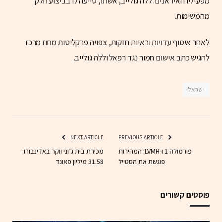
מפעיליו האיראנים. ללה גולייב, אשתו, סייעה לו בביצוע חלק
מהמשימות.
לאחר איסוף עדויות וראיות חזקות, צפויה פרקליטות מחוז מרכז
להגיש כתב אישום חמור נגד רפאל וללה גולייב.
ישראל
NEXT ARTICLE
PREVIOUS ARTICLE
פורמולה 1 ו-LVMH: המהירות
מכירת בית ג’וני ווקר באדינבורו:
פוגשת את הסטייל
31.58 מיליון פאונד
פוסטים קשורים