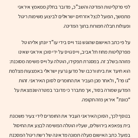
לפי פרקליטות המדינה והשב”כ, מדובר בחלק ממאמץ איראני
מתמשך, הפועל לנצל אזרחים ישראלים לביצוע משימות ריגול
ופעולות חבלה חמורות בתוך המדינה.
על פי כתב האישום שהוגש נגד וייס בידי עו”ד יונתן אליהו טל
מפרקליטות מחוז תל אביב, וייס גויס על ידי סוכן איראני שאינו
מזוהה בשלב זה. במסגרת תפקידו, הוטלה על וייס משימה מסוכנת:
הוא תיעד את ביתו ורכבו של מדען גרעין ישראלי באמצעות מצלמת
“גו פרו”, ולאחר מכן העביר את החומרים לסוכן האיראני. זהות
המדען שמורה בסוד, אך מתברר כי מדובר במטרה שנמצאת על
“כוונת” איראן מזה תקופה.
בנוסף לכך, הסוכן האיראני העביר את החומרים לידי צעיר משכונת
בית צפאפא בירושלים, שעליו הוטלה המשימה לבצע את החיסול
בפועל. כתב האישום מעלה תמונה מדאיגה של רשת ריגול המסכנת