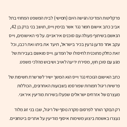
פרקליטות המדינה הגישה היום (חמישי) לבית המשפט המחוזי בתל
אביב כתב אישום חמור נגד אשר בנימין וייס, תושב בני ברק בן 42,
הנאשם בשיתוף פעולה עם סוכנים איראניים. על פי האישומים, וייס
עקב אחר מדען גרעין בכיר בישראל, תיעד את ביתו ואת רכבו, וכל
זאת כחלק מתוכנית לחיסולו של המדען. וייס מואשם בעבירות של
מגע עם סוכן חוץ, מסירת ידיעה לאויב ושיבוש מהלכי משפט.
כתב האישום הנוכחי נגד וייס הוא המשך ישיר לשרשרת חשיפות של
פרשיות ריגול חמורות שפורסמו בשבועות האחרונים, הכוללות
מעצרם של אזרחים ישראלים שפעלו בשירות מודיעין איראני.
רק הבוקר הותר לפרסום מקרה נוסף של ריגול, שבו בני זוג מלוד
נעצרו באשמת ביצוע משימות איסוף מודיעין על אתרים ביטחוניים.