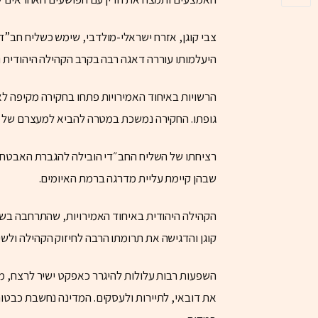
צבי קוגן, אזרח ישראלי-מולדבי, שימש כשליח חב”ד 
היעלמותו עוררה דאגה רבה בקרב הקהילה היהודית ו
הרשויות באיחוד האמירויות פתחו בחקירה מקיפה לאית
גופתו. החקירה נמשכת במטרה להביא למעצרם של
רציחתו של השליח החב״די הובילה להגברת האבטחה 
שבהן קיימת עליית מדרגה ברמת האיומים.
הקהילה היהודית באיחוד האמירויות, שהתרחבה בש
קוגן והדגישה את תרומתו הרבה לחיזוק הקהילה ולשיר
השפעות רבות עלולות להיגרר כאפקט ישיר לרצח, מ
את דובאי, לתיירות ולעסקים. המדינה נחשבת כבטוח