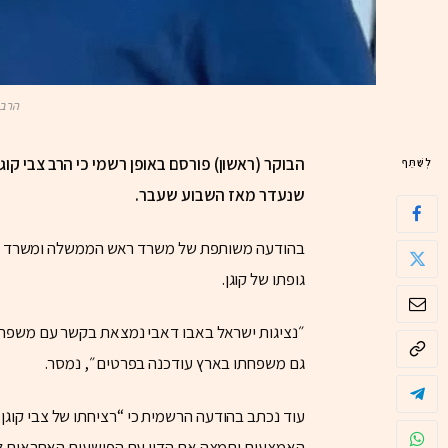
הרב 
הבוקר (ראשון) פורסם באופן רשמי כי הרב צבי קוג
לְשַׁתֵּף
שנעדר מאז השבוע שעבר.
בהודעה משותפת של משרד ראש הממשלה ומשרד החוץ 
גופתו של קוגן.
״נציגות ישראל באבו דאבי נמצאת בקשר עם משפחת
גם משפחתו בארץ עודכנה בפרטים״, נמסר.
עוד נכתב בהודעה הרשמית כי “רציחתו של צבי קוגן 
האמצעים ותמצה את הדין עם הפושעים האחראים למ