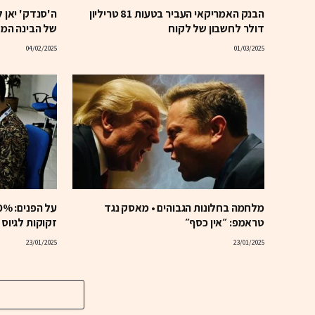
הבנק האמריקאי העביר בטעות 81 טריליון
ה'סנדק' יאן 
דולר לחשבון של לקוח
של הבינה המ
04/02/2025
01/03/2025
מלחמה בחלונות הגבוהים • מאסק נגד
טראמפ: ״אין כסף״
זקוקות לגיוס ה
23/01/2025
23/01/2025