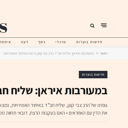
חדשות בוערות
טרנדי
כסף
דעה
אימפק
ראשי
»
במעורבות איראן: שליח חב״ד הרב צבי קוגן נרצח באיחוד האמירויות
חדשות בוערות
במעורבות איראן: שליח חב
גופתו של הרב צבי קוגן, שליח חב”ד באיחוד האמירויות, נמ
את הדין עם האחראים • האם בעקבות הרצח, דובאי תחווה מכה 