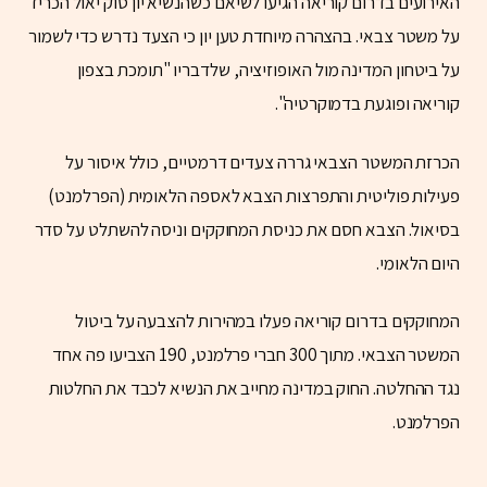
האירועים בדרום קוריאה הגיעו לשיאם כשהנשיא יון סוק יאול הכריז
על משטר צבאי. בהצהרה מיוחדת טען יון כי הצעד נדרש כדי לשמור
על ביטחון המדינה מול האופוזיציה, שלדבריו "תומכת בצפון
קוריאה ופוגעת בדמוקרטיה".
הכרזת המשטר הצבאי גררה צעדים דרמטיים, כולל איסור על
פעילות פוליטית והתפרצות הצבא לאספה הלאומית (הפרלמנט)
בסיאול. הצבא חסם את כניסת המחוקקים וניסה להשתלט על סדר
היום הלאומי.
המחוקקים בדרום קוריאה פעלו במהירות להצבעה על ביטול
המשטר הצבאי. מתוך 300 חברי פרלמנט, 190 הצביעו פה אחד
נגד ההחלטה. החוק במדינה מחייב את הנשיא לכבד את החלטות
הפרלמנט.