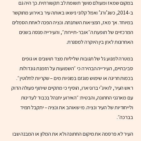
במקום שמאז ומעולם מושך תשומת לב תקשורתית. כך היה גם
ב-2014, כשג’ורג’ ואמל קלוני נישאו באותה עיר באירוע מתוקשר
במיוחד. אך מאז, המציאות השתנתה. ונציה הפכה לאחת הסמלים
המרכזיים של תופעת ה״אובר-תיירות״, והעירייה מנסה בשנים
האחרונות לאזן בין היוקרה למסגרת.
במטרה למנוע גל של תגובות שליליות מצד תושבים או גופים
סביבתיים, העירייה הבהירה כי ״השמועות על הזמנת גונדולות
בכמות חריגה או שימוש מוגזם במוניות מים – שקריות לחלוטין״.
ראש העיר, לואיג’י ברוניארו, הוסיף כי מתקיים שיתוף פעולה הדוק
עם מארגני החתונה, והבטיח: ״האירוע יתנהל בכבוד לעדינות
ולייחודיות של העיר ונציה. מי שאוהב את ונציה – יתקבל תמיד
בברכה״.
העיר לא פרסמה את מיקום החתונה ולא את המלון או המבנה שבו