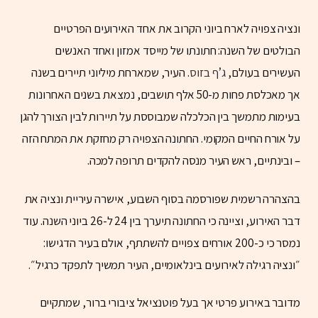
ונציה צפויה לארח ביוני הקרוב את אחד האירועים הפרטיים
הבולטים של השנה: חתונתו של מייסד אמזון ואחד האנשים
העשירים בעולם,
ג’ף בזוס
. העיר, שמארחת מיליוני תיירים בשנה
אך מאכלסת פחות מ-50 אלף תושבים, נמצאת בשנים האחרונות
בעימות מתמשך בין הכלכלה שמבוססת על תיירות לבין הצורך להגן
על אורח החיים המקומי. החתונה הצפויה רק מחזקת את המתח הזה
– ובינתיים, ראש העיר מנסה להקדים תרופה למכה.
בהצהרה רשמית שפורסמה בסוף השבוע, אישרה עיריית ונציה את
דבר האירוע, וציינה כי החתונה תיערך בין 24 ל-26 ביוני השנה. עוד
נמסר כי כ-200 אורחים צפויים להשתתף, אולם בעיר הדגישו:
״ונציה רגילה לאירועים בינלאומיים, העיר תמשיך לתפקד כרגיל״.
מדובר באירוע פרטי אך בעל פוטנציאל ציבורי ברור, שמתקיים