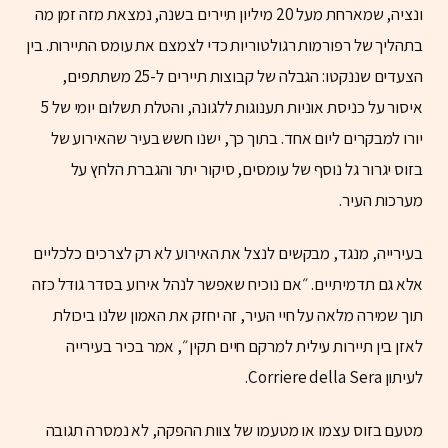
ונציה, שמארחת מעל 20 מיליון תיירים בשנה, נמצאת מזה זמן מה
בתהליך של רפורמות רגולטוריות כדי לצמצם את עומס התיירות. בין
הצעדים שננקטו: הגבלה של קבוצות תיירים ל-25 משתתפים,
איסור על כניסת אוניות תענוגות ללגונה, והטלת תשלום יומי של 5
יורו למבקרים ליום אחד. בתוך כך, ישנו חשש בעיר שהאירוע של
בזוס יגרור גל נוסף של עומסים, סיקור יתר והגברת הלחץ על
מערכות העיר.
בעירייה, מנגד, מבקשים לנצל את האירוע לא רק לצרכים כלכליים
אלא גם תדמיתיים. ״אם נוכיח שאפשר לנהל אירוע בסדר גודל כזה
תוך שמירה מלאה על חיי העיר, זה יחזק את האמון שלנו ביכולת
לאזן בין תיירות עילית למרקם חיים תקין״, אמר בכיר בעירייה
לעיתון Corriere della Sera.
מטעם בזוס עצמו או מטעמו של צוות ההפקה, לא נמסרה תגובה