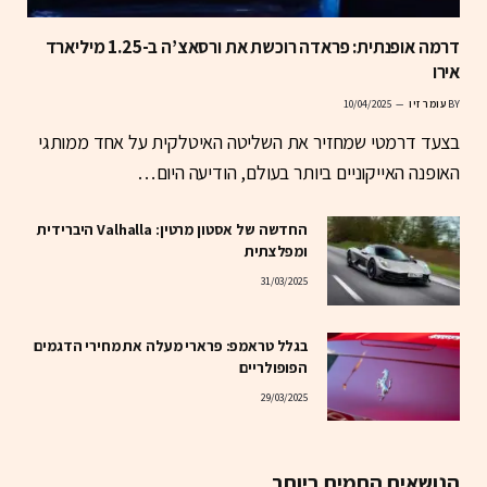
דרמה אופנתית: פראדה רוכשת את ורסאצ’ה ב-1.25 מיליארד
אירו
BY
עומר זיו
10/04/2025
בצעד דרמטי שמחזיר את השליטה האיטלקית על אחד ממותגי
האופנה האייקוניים ביותר בעולם, הודיעה היום…
החדשה של אסטון מרטין: Valhalla היברידית
ומפלצתית
31/03/2025
בגלל טראמפ: פרארי מעלה את מחירי הדגמים
הפופולריים
29/03/2025
הנושאים החמים ביותר