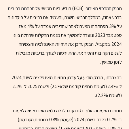
ה
בנק המרכזי האירופי
(ECB) הודיע ביום חמיש
י על הפחתת הריבית
ברבע אחוז, במהלך הרביעי השנה, והעמיד את הריבית על פיקדונות
על 3%. הפחתה זו מגיעה לאחר שהריבית עמדה על 4% מאז
ספטמבר 2023 ונועדה להמשיך את מגמת ההקלות שהחלה ביוני
2024. במקביל, הבנק עדכן את תחזיות האינפלציה והצמיחה
לשנים הקרובות והסיר את ההתייחסות לצורך בריביות מגבילות
לזמן ממושך.
בהצהרתו, הבנק הודיע על עדכון תחזיות האינפלציה לשנת 2024
ל-2.4% (לעומת תחזית קודמת של 2.5%) ולשנת 2025 ל-2.1%
(לעומת 2.2%).
תחזיות הצמיחה הונמכו גם הן: הכלכלה בגוש האירו צפויה לצמוח
ב-0.7% בלבד בשנת 2024 (לעומת 0.8% בתחזית הקודמת)
וב-1.1% בשנת 2025 (לעומת 1.3%). נשיאת הבנק, כריסטין