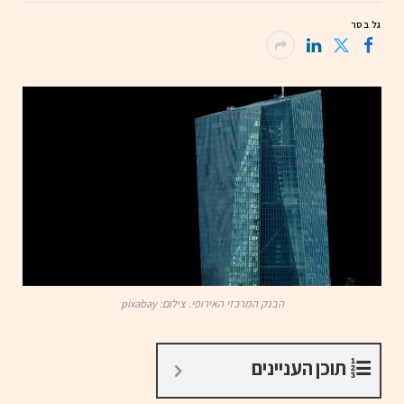
גל בסר
הבנק המרכזי האירופי. צילום: pixabay
תוכן העניינים