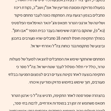
בפעולה מדויקת ומכוונת מודיעין של אמ”ן ושב”כ, נקודת ריכוז
מחבלים בצפון רצועת עזה. המתקפה כוונה לעבר מתחם פיקוד
ושליטה של ארגוני הטרור חמאס והג’יהאד האיסלאמי הפלסטיני
(גא”פ), שהוקם ברחבה ששימשה בעבר כבית הספר “אבו חסן”.
במהלך התקיפה חוסלו לפחות 18 מחבלים שהיו מעורבים בתכנון
וביצוע של מתקפות נגד כוחות צה”ל ואזרחי ישראל.
המתחם שהותקף שימש את המחבלים להוצאה לפועל של פעולות
טרור, כולל ירי תלול-מסלול לעבר שטח ישראל. צה”ל מסר כי
התקיפה בוצעה לאחר נקיטת צעדים רבים לצמצום הפגיעה בבלתי
מעורבים, תוך שימוש בחימוש מדויק ומודיעין איכותי.
בהצהרה שפורסמה לאחר התקיפה, הדגיש צה”ל כי ארגון הטרור
חמאס משתמש זה זמן רב במוסדות אזרחיים, לרבות בתי ספר,
לצורך פעולות טרור. השימוש במוסדות אזרחיים כמגן אנושי נחשב