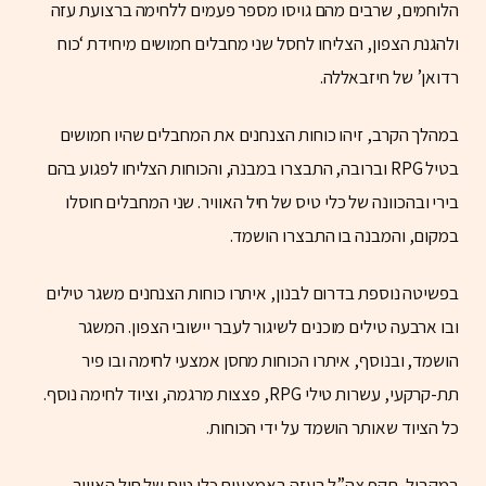
הלוחמים, שרבים מהם גויסו מספר פעמים ללחימה ברצועת עזה
ולהגנת הצפון, הצליחו לחסל שני מחבלים חמושים מיחידת ‘כוח
רדואן’ של חיזבאללה.
במהלך הקרב, זיהו כוחות הצנחנים את המחבלים שהיו חמושים
בטיל RPG וברובה, התבצרו במבנה, והכוחות הצליחו לפגוע בהם
בירי ובהכוונה של כלי טיס של חיל האוויר. שני המחבלים חוסלו
במקום, והמבנה בו התבצרו הושמד.
בפשיטה נוספת בדרום לבנון, איתרו כוחות הצנחנים משגר טילים
ובו ארבעה טילים מוכנים לשיגור לעבר יישובי הצפון. המשגר
הושמד, ובנוסף, איתרו הכוחות מחסן אמצעי לחימה ובו פיר
תת-קרקעי, עשרות טילי RPG, פצצות מרגמה, וציוד לחימה נוסף.
כל הציוד שאותר הושמד על ידי הכוחות.
במקביל, תקף צה”ל בעזה באמצעות כלי טיס של חיל האוויר,