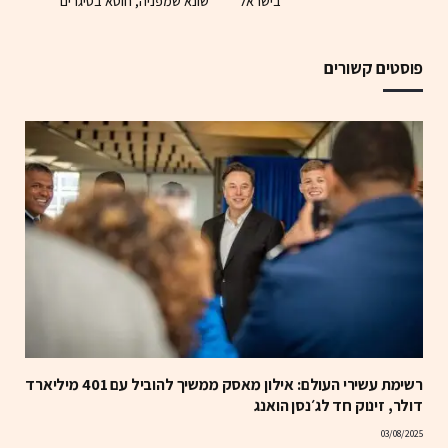
בישראל
שונא שמפניה, חוטא בסיגרים״
פוסטים קשורים
רשימת עשירי העולם: אילון מאסק ממשיך להוביל עם 401 מיליארד
דולר, זינוק חד לג׳נסן הואנג
03/08/2025