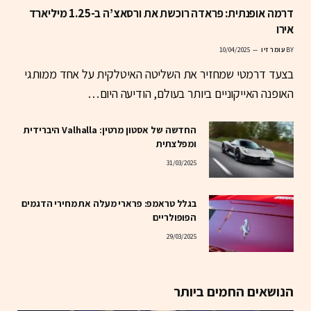
דרמה אופנתית: פראדה רוכשת את ורסאצ’ה ב-1.25 מיליארד
אירו
BY
עומר זיו
10/04/2025
בצעד דרמטי שמחזיר את השליטה האיטלקית על אחד ממותגי
האופנה האייקוניים ביותר בעולם, הודיעה היום…
החדשה של אסטון מרטין: Valhalla היברידית
ומפלצתית
31/03/2025
בגלל טראמפ: פרארי מעלה את מחירי הדגמים
הפופולריים
29/03/2025
הנושאים החמים ביותר