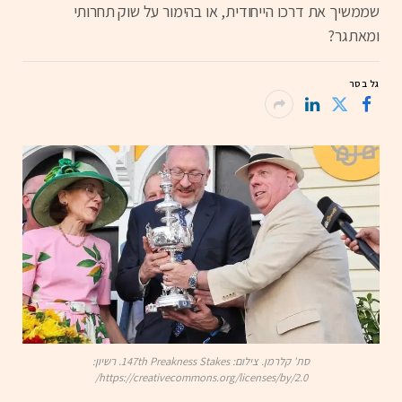
שממשיך את דרכו הייחודית, או בהימור על שוק תחרותי
ומאתגר?
גל בסר
סת' קלרמן. צילום: 147th Preakness Stakes. רשיון:
https://creativecommons.org/licenses/by/2.0/