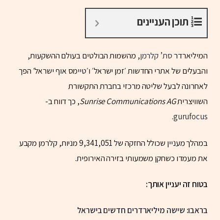
תוכן העניינים
המיליארדר
סת’ קלרמן
, מהשמות הבולטים בעולם ההשקעות,
והבעלים של אתרי החדשות ׳זמן ישראל׳ ו׳טיימס אוף ישראל׳ הפך
לאחרונה לבעל שליטה מרכזי בחברת התקשורת
השוויצרית
Sunrise Communications AG
, כך דווח ב-
.
gurufocus
במהלך מעניין שכולל החזקה של 9,341,051 מניות, קלרמן מקבע
את מעמדו כשחקן משמעותי בזירה האירופית.
בטוח זה יעניין אותך:
בראבו: שישה מיליארדרים חדשים בישראל