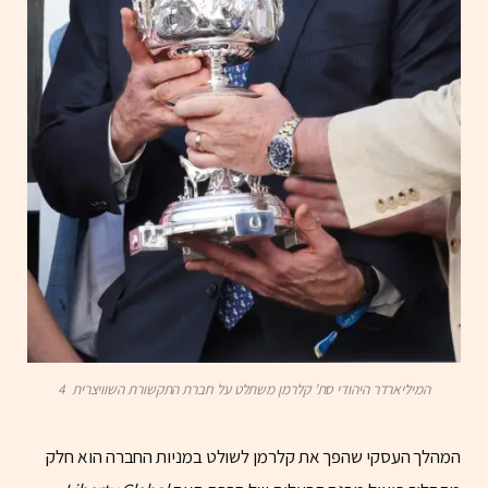
המיליארדר היהודי סת’ קלרמן משתלט על חברת התקשורת השוויצרית 4
המהלך העסקי שהפך את קלרמן לשולט במניות החברה הוא חלק