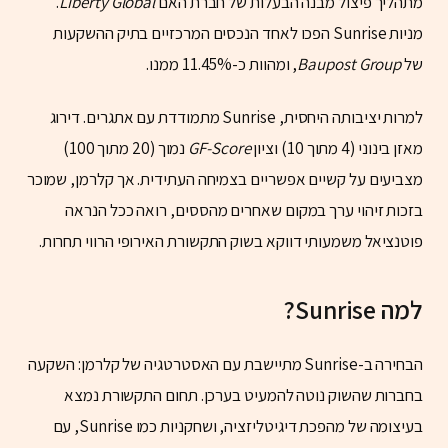
מתהליך פיצול מבנה הבעלות של חברת האם
Liberty Global
.
מניות Sunrise הפכו לאחד הנכסים המרכזיים בתיק ההשקעות
של
Baupost Group
, ומהוות כ-11.45% ממנו.
למרות יציבותה היחסית, Sunrise מתמודדת עם אתגרים. דירוג
מאזן בינוני (4 מתוך 10) וציון
GF-Score
נמוך (20 מתוך 100)
מצביעים על קשיים אפשריים בצמיחה העתידית. אך קלרמן, שמוכר
בזכות זיהוי ערך במקום שאחרים מהססים, רואה ככל הנראה
פוטנציאל משמעותי דווקא בשוק התקשורת האירופי הרווי תחרות.
למה Sunrise?
הבחירה ב-Sunrise מתיישבת עם האסטרטגיה של קלרמן: השקעה
בחברות שהשוק נוטה להמעיט בערכן. תחום התקשורת נמצא
בעיצומה של מהפכת דיגיטליזציה, ושחקניות כמו Sunrise, עם