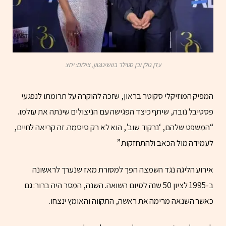
עדן גולן ובן סטילר בוושינגטון, צילום: יחצ
המפיק המוזיקלי סקוטר בראון, שזכה להוקרה על תרומתו לנפגעי
פסטיבל נובה, שיתף כיצד הפגישה עם הניצולים שינתה את עולמו.
“המשפט שלהם, ‘נרקוד שוב’, הוא לא רק סיסמה. זה קריאה לחיים,
לעמידה מול הכאב ולהתחזקות.”
אירוע הליגה נגד השמצה הפך למסורת מאז שנערך לראשונה
ב-1995 לציון 50 שנה לסיום השואה. השנה, המסר היה ברור: גם
כאשר השנאה מרימה את ראשה, התקווה והאומץ ינצחו.