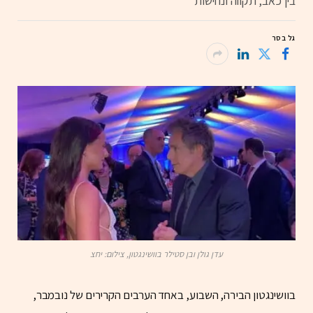
בין כאב, תקווה ונחישות
גל בסר
עדן גולן ובן סטילר בוושינגטון, צילום: יחצ
בוושינגטון הבירה, השבוע, באחד הערבים הקרירים של נובמבר,