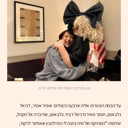
עדן גולן לצד הזמרת סיה (צילום: יח"צ)
על הבמה הצטרפו אליה ארבעה ניצולים: אופיר אמיר, דניאל
גלבאום, תומר מאיר ודניאל דביר. גלבאום, שדיברה אל הקהל,
שיתפה: “המוזיקה של סיה נתנה לי כוח להבין שאחזור לרקוד,