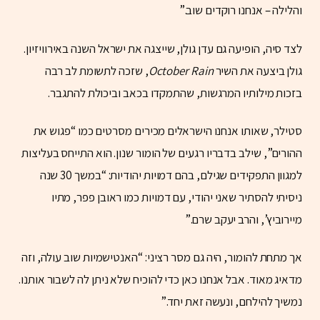
והלילה – אנחנו רוקדים שוב.”
לצד סיה, הופיעה גם עדן גולן, שייצגה את ישראל השנה באירוויזיון.
גולן ביצעה את השיר
October Rain
, שזכה לתשומת לב רבה
בזכות מילותיו המרגשות, שהתמקדו בכאב וביכולת להתגבר.
סטילר, שאותו אנחנו הישראלים מכירים מסרטים כמו “פגוש את
ההורים”, שילב בדבריו רגעים של הומור שנון. הוא התייחס בעליצות
למגוון התפקידים שגילם, בהם דמויות יהודיות: “במשך 30 שנה
ניסיתי להסתיר שאני יהודי, עם דמויות כמו ראובן פפר, מתיו
מיירוביץ’, והרב יעקב שרם.”
אך מתחת להומור, היה גם מסר רציני: “האנטישמיות שוב עולה, וזה
מדאיג מאוד. אבל אנחנו כאן כדי להוכיח שלא ניתן לה לשבור אותנו.
נמשיך להילחם, ונעשה זאת יחד.”