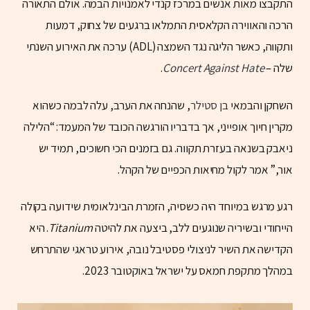
התקבצו מאות אנשים במרכז קנדי לאמנויות הבמה. אולם התאורה
הרכה והאווירה הקלאסית התמלאו ברגעים של צחוק, דמעות
ותקווה, כאשר הליגה נגד השמצה (ADL) ערכה את האירוע השנתי
שלה –
Concert Against Hate
.
השחקן והבמאי
בן סטילר
, שהנחה את הערב, עלה לבמה כשהוא
מקרין חיוך אופייני, אך בדבריו הורגשה הכובד של המעמד: “הלילה
ניאבק בשנאה בעזרת תקווה. גם בזמנים הכי חשוכים, תמיד יש
אור,” אמר לקול מחיאות הכפיים של הקהל.
רגע מרגש במיוחד היה כשסיה, הזמרת הבינלאומית שידועה בקולה
הייחודי ובשיריה שנוגעים ללב, ביצעה את להיטה
Titanium
. היא
הקדישה את השיר לניצולי פסטיבל נובה, אירוע טראגי שהתרחש
במהלך מתקפת חמאס על ישראל באוקטובר 2023.