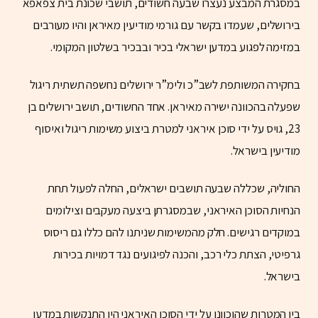
במסגרת המבצע נעצרו שבעה חשודים, תושבי שכונת בית צפאפא
בירושלים, שעמדו בקשר עם גורמי מודיעין מאיראן והיו מעורבים
במזימה לפגוע במדען ישראלי בכיר ובבכיר בשלטון המקומי.
בחקירה המשותפת לשב”כ ולימ”ר ירושלים נחשפה תשתית ריגול
שפעלה בהכוונה ישירה מאיראן. אחד החשודים, תושב ירושלים בן
23, גויס על ידי סוכן איראני למטרת ביצוע משימות ריגול ואיסוף
מודיעין בישראל.
החוליה, שכללה שבעה תושבים ישראלים, החלה לפעול תחת
הנחיות הסוכן האיראני, שבמסגרתן ביצעה מעקבים וצילומים
במוקדים רגישים. חלק מהמשימות שניתנו להם כללו גם ריסוס
גרפיטי, הצתת כלי רכב, והכנה לפיגועים נגד דמויות בכירות
בישראל.
בין המטרות שהוכוונו על ידי הסוכן האיראני היו התנקשות במדען