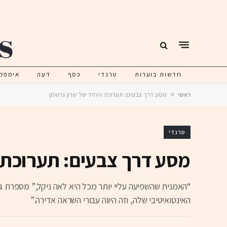
חדשות בוערות
טרנדי
כסף
דעה
אימפק
ראשי
»
מסע דרך צבעים: תערוכת היחיד של שרון גרשמן
טרנדי
מסע דרך צבעים: תערוכת ה
“האמנית שהשפיעה עליי יותר מכל היא לאה ניקל,” מספרת גרש
האינטואיטיבי שלה, וזה היווה עבורי השראה אדירה.”