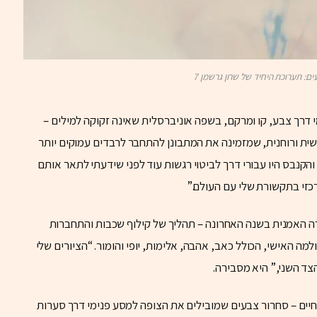
ם: תערוכת היחיד של שרון גרשמן 7
דרך צבע, קו ומרקם, בשפה אוניברסלית שאינה זקוקה למילים –
שית ורוחנית, שמזמינה את המתבונן להתחבר לרבדים עמוקים יותר
הקנבס היו עבורי דרך לביטוי רגשות עוד לפני שידעתי לתאר אותם
רכזי בתקשורת שלי עם העולם.”
 האמנית בשנה האחרונה – תהליך של קילוף שכבות והתחברות
מה האישי, הכולל כאב, אהבה, אלימות, יופי והומור. “הציורים שלי
צד השני,” היא מסבירה.
יים – סחרור צבעים שמובילים את הצופה למסע פנימי דרך סערות