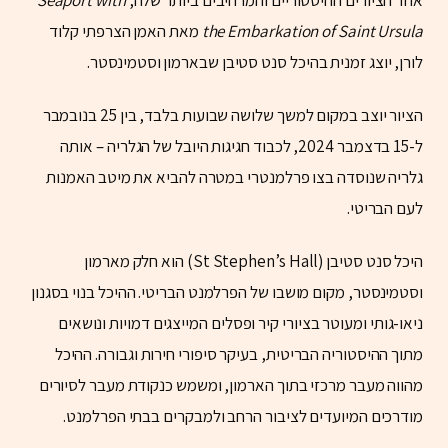
the Embarkation of Saint Ursula
מאת האמן הצרפתי קלוד
לורן, יוצג זמנית בהיכל סנט סטיבן שבארמון וסטמינסטר.
הציור יוצב במקום למשך שלושה שבועות בלבד, בין 25 בנובמבר
ל-15 בדצמבר 2024, לכבוד חגיגות היובל של הגלריה – אותה
גלריה שנוסדה בצו פרלמנטרי במטרה להביא את מיטב האמנות
לעם הבריטי.
היכל סנט סטיבן (St Stephen’s Hall) הוא חלק מארמון
וסטמינסטר, מקום מושבו של הפרלמנט הבריטי. ההיכל בנוי בסגנון
ניאו-גותי ומעוטר בציורי קיר ופסלים המייצגים דמויות ונושאים
מתוך ההיסטוריה הבריטית, בעיקר סיפורי חירות וגבורה. ההיכל
מהווה מעבר מרכזי בתוך הארמון, ומשמש כנקודת מעבר לסיורים
מודרכים המיועדים לציבור הרחב ולמבקרים בבתי הפרלמנט.