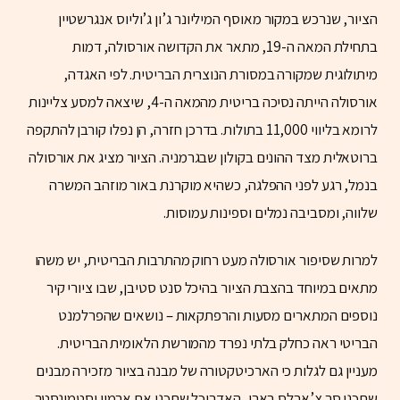
הציור, שנרכש במקור מאוסף המיליונר ג’ון ג’וליוס אנגרשטיין
בתחילת המאה ה-19, מתאר את הקדושה אורסולה, דמות
מיתולוגית שמקורה במסורת הנוצרית הבריטית. לפי האגדה,
אורסולה הייתה נסיכה בריטית מהמאה ה-4, שיצאה למסע צליינות
לרומא בליווי 11,000 בתולות. בדרכן חזרה, הן נפלו קורבן להתקפה
ברוטאלית מצד ההונים בקולון שבגרמניה. הציור מציג את אורסולה
בנמל, רגע לפני ההפלגה, כשהיא מוקרנת באור מוזהב המשרה
שלווה, ומסביבה נמלים וספינות עמוסות.
למרות שסיפור אורסולה מעט רחוק מהתרבות הבריטית, יש משהו
מתאים במיוחד בהצבת הציור בהיכל סנט סטיבן, שבו ציורי קיר
נוספים המתארים מסעות והרפתקאות – נושאים שהפרלמנט
הבריטי ראה כחלק בלתי נפרד מהמורשת הלאומית הבריטית.
מעניין גם לגלות כי הארכיטקטורה של מבנה בציור מזכירה מבנים
שתכנן סר צ’ארלס בארי, האדריכל שתכנן את ארמון וסטמינסטר