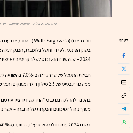
וולס פארגו, צילום: Laimerpramer. רישיון: https://creativecommons.org/licenses/by-sa/3.0/deed.en
וולס פארגו (Fargo & Co
לְשַׁתֵּף
2024 – שנה שבה הוא נכנס לשלב קריטי במאמציו להשתחרר מהמגבלות שהטיל עליו הפדרל ריזרב.
ממשכורת בסיס של 2.5 מיליון דולר ומענקים ותמריצים בהיקף של 28.7 מיליון דולר.
בהסבר להחלטה נכתב כי ״הדירקטוריון ציין את מנ
מערך ניהול הסיכונים והבקרות של החברה – אשר נו