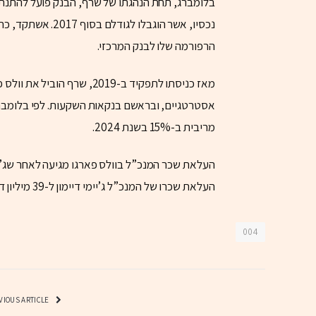
בלומברג, תחת הנהגתו של שרף, הבנק פועל להתנתק
נכסיו, אשר הוגבלו
הרפורמה שלו לבנק המרכזי.
מאז כניסתו לתפקיד ב-2019,
אסטרטגיים, ובראשם בנקאות השקעות. לפי בלומברג,
מריבית ב-15% בשנת 2024.
העלאת שכרו של המנכ”ל ג’יימי דיימון ל-39 מיליון דולר בעקבות רווח שיא שהשיג הבנק.
004
PREVIOUS ARTICLE