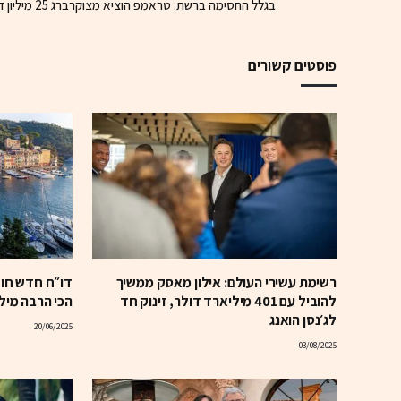
בגלל החסימה ברשת: טראמפ הוציא מצוקרברג 25 מיליון דולר
פוסטים קשורים
רשימת עשירי העולם: אילון מאסק ממשיך
דו״ח חדש חוש
להוביל עם 401 מיליארד דולר, זינוק חד
הכי הרבה מילי
לג׳נסן הואנג
20/06/2025
03/08/2025