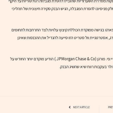
ות מסדרת השערוריות שהובילו להטלת מגבלות רגולטוריות על היקף
 לגודלם בסוף 2017. אשתקד, כחלק מניסיונו להסרת המגבלה, הגיש הבנק סקירה חיצונית של תהליכי
 שרף הוביל את וולס פארגו בגישה ממוקדת הכוללת קיצוץ עלויות לצד התרחבות לתחומים
 אסטרטגיית וול סטריט הזו סייעה להגדיל את ההכנסות שאינן
העלאת שכר המנכ”ל בוולס פארגו מגיעה לאחר שג’יי.פי. מורגן (JPMorgan Chase & Co.) הודיע מוקדם יותר החודש על
NEXT ARTICLE