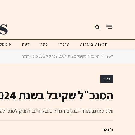
חדשות בוערות
טרנדי
כסף
דעה
אימפק
ראשי
»
המנכ״ל שקיבל בשנת 2024 שכר של 31.2 מיליון דולר
כסף
המנכ״ל שקיבל בשנת 2024 שכר של 31.2 מיליון דולר
וולס פארגו, אחד הבנקים הגדולים בארה”ב, העניק למנכ”ל צ’ארלס שרף העלאת שכר של 7.6%, על רקע בי
גל בסר