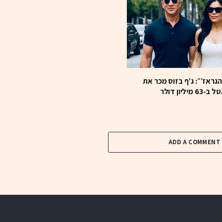
ראז׳״: ג’ף בזוס מכר את
ליון דולר
ADD A COMMENT