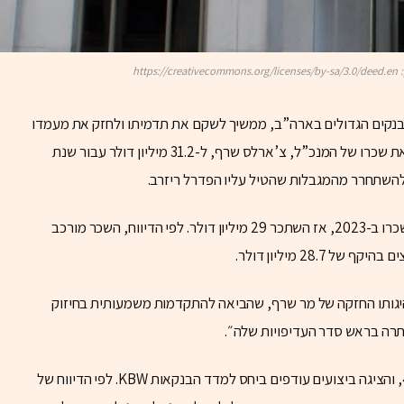
Wells .), אחד מארבעת הבנקים הגדולים בארה”ב, ממשיך לשקם את תדמיתו ולחזק את מעמדו
בשוק הפיננסי. לפי דיווח של בלומברג, הבנק העלה את שכרו של המנכ”ל, צ’ארלס שרף, ל-31.2 מיליון דולר עבור שנת
חבילת התגמול של שרף גדלה ב-7.6% בהשוואה לשכרו ב-2023, אז השתכר 29 מיליון דולר. לפי הדיווח, השכר מורכב
היגותו החזקה של מר שרף, שהביאה להתקדמות משמעותית בחיזוק
תרה בראש סדר העדיפויות שלה״.
בשנת 2024 מניית וולס פארגו עלתה ביותר מ-40%, והציגה ביצועים עודפים ביחס למדד הבנקאות KBW. לפי הדיווח של