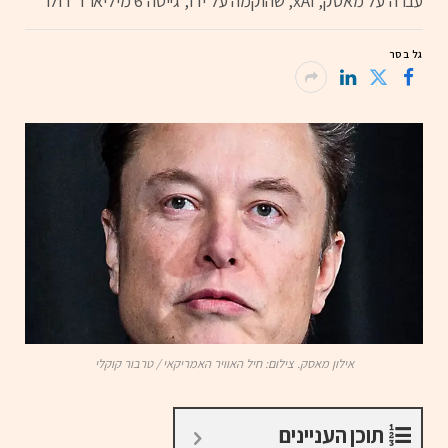
עברה על מאסק, xAI, שהוקמה על ידו, גייסה 6 מיליארד דולר
גל בסר
אילון מאסק. צילום: חיל האוויר האמריקאי / טרבור קוקלי
תוכן העניינים