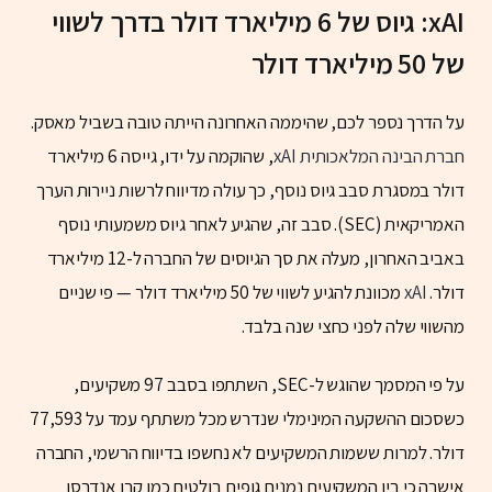
xAI: גיוס של 6 מיליארד דולר בדרך לשווי
של 50 מיליארד דולר
על הדרך נספר לכם, שהיממה האחרונה הייתה טובה בשביל מאסק.
חברת הבינה המלאכותית xAI
, שהוקמה על ידו, גייסה 6 מיליארד
דולר במסגרת סבב גיוס נוסף, כך עולה מדיווח לרשות ניירות הערך
האמריקאית (SEC). סבב זה, שהגיע לאחר גיוס משמעותי נוסף
באביב האחרון, מעלה את סך הגיוסים של החברה ל-12 מיליארד
דולר.
xAI
מכוונת להגיע לשווי של 50 מיליארד דולר — פי שניים
מהשווי שלה לפני כחצי שנה בלבד.
על פי המסמך שהוגש ל-SEC, השתתפו בסבב 97 משקיעים,
כשסכום ההשקעה המינימלי שנדרש מכל משתתף עמד על 77,593
דולר. למרות ששמות המשקיעים לא נחשפו בדיווח הרשמי, החברה
אישרה כי בין המשקיעים נמנים גופים בולטים כמו קרן אנדרסן