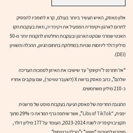
אלון מאסק, האיש העשיר ביותר בעולם, קרא לתומכיו להפסיק
לתרום לארגון ויקימדיה המפעיל את
ויקיפדיה
, וזאת בעקבות הקו
האנטי שמרני שנוקט הארגון ובעקבות החלטתו להקצות יותר מ-50
מיליון דולר ליוזמות שנויות במחלוקת בתחום הגיוון, ההכלה והשוויון
(DEI).
“אל תתרמו ל’ויקיווקי’ עד שישיבו את האיזון לסמכות העריכה
שלהם”, כתב מאסק ברשת X (לשעבר טוויטר), שם עוקבים אחריו
כ-210 מיליון משתמשים.
התגובה החריפה של מאסק הגיעה בעקבות פוסט של פרשנית
ימנית, “
Libs of TikTok
”, אשר שיתפה גרף המראה כי 29% מתוך
תקציב ויקיפדיה לשנת 2023-2024, העומד על 177 מיליון דולר,
מוקדש למטרות “שוויון” ו”הכלה ובטיחות”.