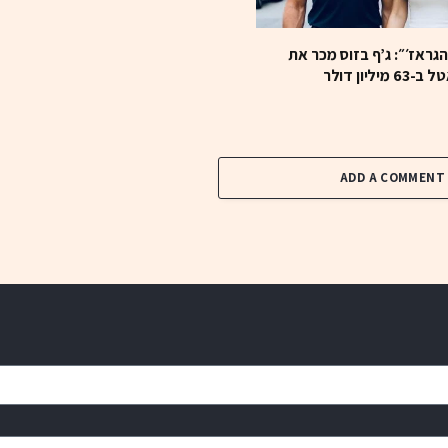
ראז׳״: ג’ף בזוס מכר את
ליון דולר
ADD A COMMENT