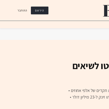
התחבר
הירשם
טו לשיאים
סרות תקדים של אלפי אחוזים •
ויש סיפורים פיקנטיים, למשל על הסוחר שרכש 6 מיליון מטבעות TRUMP$ תמורת 1.1 מיליון דולר ובתוך 90 שניות בלבד, ערך השקעתו זינק ל-23 מיליון דולר •