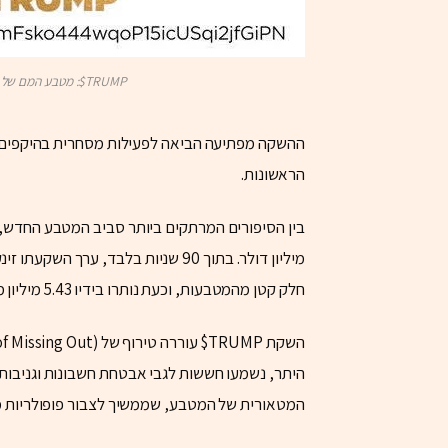
TRUMP$: מטבע המם של טראמפ מזניק את שוק הקריפטו לשיאים חדשים 4
ההשקה מפתיעה הביאה לפעילות מסחרית בהיקפים 
הראשונות.
חלק קטן מהמטבעות, וכעת נותרו בידיו 5.43 מיליון מטבעות בשווי של יותר מ-20 מיליון דולר.
היתר, נשמעו חששות לגבי אבטחת חשבונות וגניבות
המטאורית של המטבע, שממשיך לצבור פופולריות 