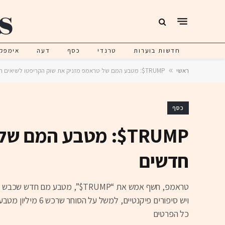
חדשות בוערות
טרנדי
כסף
דעה
אימפק
ראשי
»
TRUMP$: מטבע המם של טראמפ מזניק את שוק הקריפטו לשיאים חדשים
כסף
TRUMP$: מטבע המם
חדשים
טראמפ, חשף אמש את “TRUMP$”, 
כל הפרטים