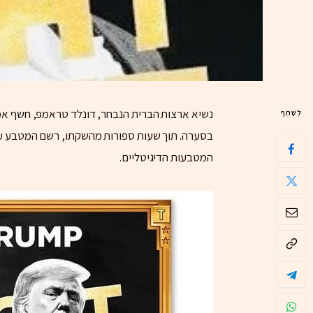
נשיא ארצות הברית הנבחר, דונלד טראמפ, חשף אמש (ו’) את “TRUMP$”, מטב
לְשַׁתֵּף
בסערה. תוך שעות ספורות מהשקתו, רשם המטבע עלי
המטבעות הדיגיטליים.