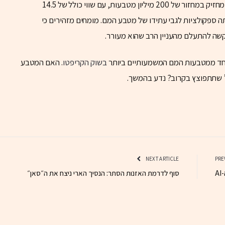
על פי דיווח נוסף באתר Introbillion, המטבע כבר מחזיק במחזור של 200 מיליון מטבעות, עם שווי כולל של 14.5
לר. העלייה המהירה של TRUMP$ העלתה ספקולציות לגבי עתידו של מטבע המם. מומחים מזהירים כי
קשה להתעלם מהעניין הרב שהוא מעורר.
בשוק הקריפטו
. האם המטבע
” שתתפוצץ בקרוב? נדע בהמשך.
NEXT ARTICLE
סוף לדרמת האזנות הסתר: הנסיך הארי ניצח את ה״סאן״