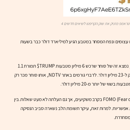
עצומים ונפח המסחר במטבע הגיע למיליארד דולר כבר בשעות
בין הסיפורים המרתקים ביותר סביב המטבע החדש, נמצא זה של סוחר שרכש 6 מיליון מטבעות TRUMP$ תמורת 1.1
מיליון דולר. בתוך 90 שניות בלבד, ערך השקעתו זינק ל-23 מיליון דולר. לדברי גורמים באתר NDTV, אותו סוחר מכר רק
השקת TRUMP$ עוררה טירוף של FOMO (Fear of Missing Out) בקרב משקיעים, אך גם העלתה לא מעט שאלות. בין
 אפשריות. למרות זאת, עיקר תשומת הלב נשארה סביב הנסיקה
מסחררת.