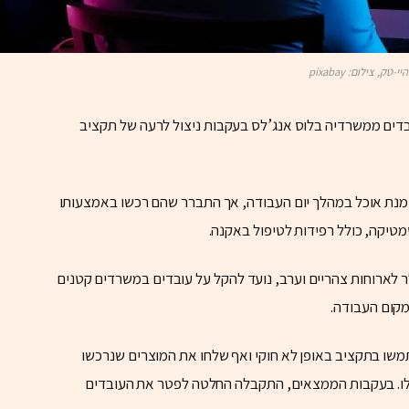
היי-טק, צילום: pixabay
רג עושה סדר: לאחרונה פיטרה מטא כ-20 עובדים ממשרדיה בלוס אנג’לס בעקבות ניצול לרעה של תקציב
נת אוכל במהלך יום העבודה, אך התברר שהם רכשו באמצעותו
וסמטיקה, כולל רפידות לטיפול באקנה.
, שעמד על 20 דולר לארוחת בוקר ו-25 דולר לארוחות צהריים וערב, נועד להקל על עובדים במשרדים קטנים
מקום העבודה.
שו בתקציב באופן לא חוקי ואף שלחו את המוצרים שנרכשו
ו. בעקבות הממצאים, התקבלה החלטה לפטר את העובדים