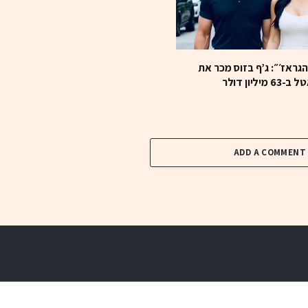
ראז׳״: ג’ף בזוס מכר את
ליון דולר
ADD A COMMENT