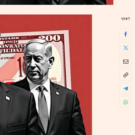
לְשַׁתֵּף