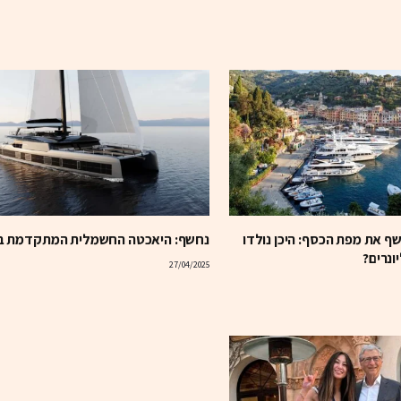
ף את מפת הכסף: היכן נולדו
נחשף: היאכטה החשמלית המתקדמת ב
ונרים?
27/04/2025