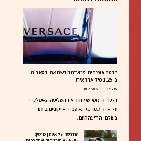
דרמה אופנתית: פראדה רוכשת את ורסאצ’ה
ב-1.25 מיליארד אירו
BY
עומר זיו
10/04/2025
בצעד דרמטי שמחזיר את השליטה האיטלקית
על אחד ממותגי האופנה האייקוניים ביותר
בעולם, הודיעה היום…
החדשה של אסטון מרטין:
Valhalla היברידית ומפלצתית