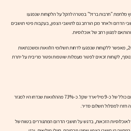
וץ מלחמת "חרבות ברזל" במטרה להקל על הלקוחות שנפגעו
הדרום ולאחר מכן הורחב גם לתושבי הצפון, בעקבות פינוי תושבים
המתווה הנוכחי, שהיה בתוקף עד סוף ספטמבר 2024, מאפשר ללקוחות שנפגעו לדחות תשלומי הלוואות ומשכנתאות
וסף, לקוחות זכאים לפטור מעמלות שוטפות ופטור מריבית על יתרת
נכון לאוגוסט 2024, נדחו כ-460 אלף הלוואות בסכום כולל של כ-9 מיליארד שקל. כ-73% מההלוואות שנדחו היו למגזר
שנת 2024 כוללת התאמות לאוכלוסיות הזכאות, בדגש על תושבי הדרום המתגוררים בטווח של
 במתווה הן תושבי הצפון שפונו מבתיהם, חיילי מילואים, ובני